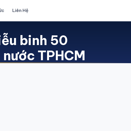
ức
Liên Hệ
iễu binh 50
ất nước TPHCM