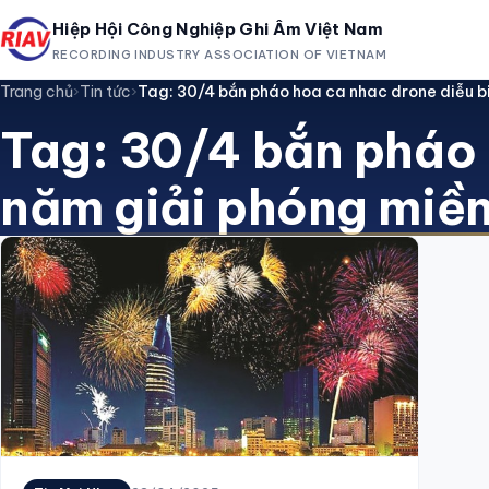
Hiệp Hội Công Nghiệp Ghi Âm Việt Nam
RECORDING INDUSTRY ASSOCIATION OF VIETNAM
Trang chủ
›
Tin tức
›
Tag: 30/4 bắn pháo hoa ca nhac drone diễu 
Tag: 30/4 bắn pháo 
năm giải phóng miề