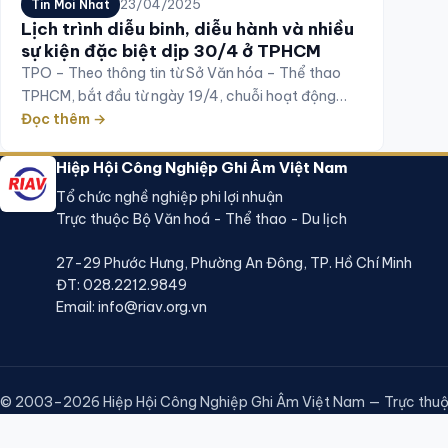
23/04/2025
Tin Moi Nhat
Lịch trình diễu binh, diễu hành và nhiều
sự kiện đặc biệt dịp 30/4 ở TPHCM
TPO – Theo thông tin từ Sở Văn hóa – Thể thao
TPHCM, bắt đầu từ ngày 19/4, chuỗi hoạt động
văn hoá, thể thao mang chủ đề ‘Sắc màu Thành
Đọc thêm →
phố Bác’ chào mừng 50 năm Ngày thống nhất đất
nước sẽ được tổ chức liên tục tại TPHCM. Từ tối
Hiệp Hội Công Nghiệp Ghi Âm Việt Nam
19/4, tại toà […]
Tổ chức nghề nghiệp phi lợi nhuận
Trực thuộc Bộ Văn hoá - Thể thao - Du lịch
27-29 Phước Hưng, Phường An Đông, TP. Hồ Chí Minh
ĐT:
028.2212.9849
Email:
info@riav.org.vn
© 2003–2026 Hiệp Hội Công Nghiệp Ghi Âm Việt Nam — Trực thuộc 