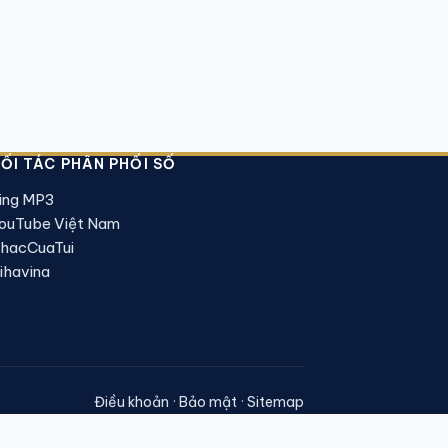
ỐI TÁC PHÂN PHỐI SỐ
ing MP3
ouTube Việt Nam
hacCuaTui
ihavina
Điều khoản
·
Bảo mật
·
Sitemap