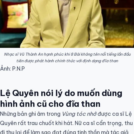
Nhạc sĩ Vũ Thành An hạnh phúc khi 8
Bài không tên
nổi tiếng lần đầu
tiên được phát hành chính thức với định dạng đĩa than
Ảnh: P.N.P
Lệ Quyên nói lý do muốn dùng
hình ảnh cũ cho đĩa than
Những bản ghi âm trong
Vùng tóc nhớ
được ca sĩ Lệ
Quyên rất trau chuốt khi hát. Nữ ca sĩ cẩn trọng, thu
đi thu lại để làm sao đạt đúng tinh thần mà tác giả