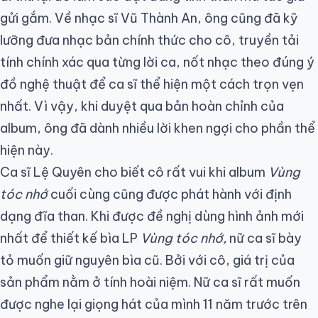
gửi gắm. Về nhạc sĩ Vũ Thành An, ông cũng đã kỹ
lưỡng đưa nhạc bản chính thức cho cô, truyền tải
tính chính xác qua từng lời ca, nốt nhạc theo đúng ý
đồ nghệ thuật để ca sĩ thể hiện một cách trọn vẹn
nhất. Vì vậy, khi duyệt qua bản hoàn chỉnh của
album, ông đã dành nhiều lời khen ngợi cho phần thể
hiện này.
Ca sĩ Lệ Quyên cho biết cô rất vui khi album
Vùng
tóc nhớ
cuối cùng cũng được phát hành với định
dạng đĩa than. Khi được đề nghị dùng hình ảnh mới
nhất để thiết kế bìa LP
Vùng tóc nhớ,
nữ ca sĩ bày
tỏ muốn giữ nguyên bìa cũ. Bởi với cô, giá trị của
sản phẩm nằm ở tính hoài niệm. Nữ ca sĩ rất muốn
được nghe lại giọng hát của mình 11 năm trước trên