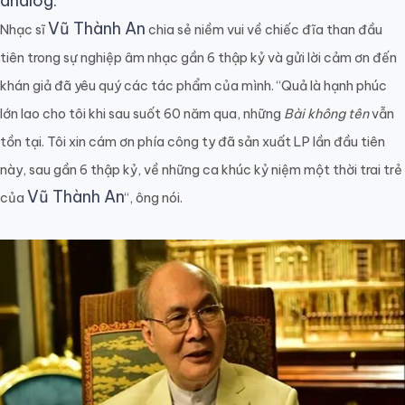
analog.
Vũ Thành An
Nhạc sĩ
chia sẻ niềm vui về chiếc đĩa than đầu
tiên trong sự nghiệp âm nhạc gần 6 thập kỷ và gửi lời cảm ơn đến
khán giả đã yêu quý các tác phẩm của mình. “Quả là hạnh phúc
lớn lao cho tôi khi sau suốt 60 năm qua, những
Bài không tên
vẫn
tồn tại. Tôi xin cám ơn phía công ty đã sản xuất LP lần đầu tiên
này, sau gần 6 thập kỷ, về những ca khúc kỷ niệm một thời trai trẻ
Vũ Thành An
của
“, ông nói.